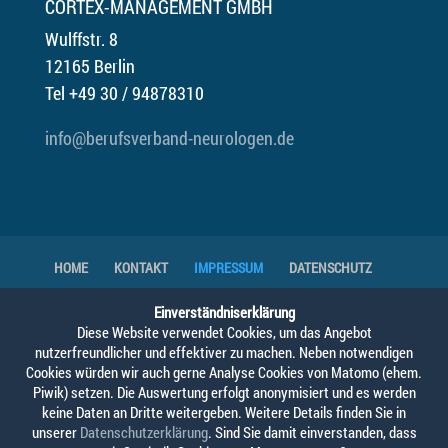
CORTEX-MANAGEMENT GMBH
Wulffstr. 8
12165 Berlin
Tel +49 30 / 94878310
info@berufsverband-neurologen.de
HOME
KONTAKT
IMPRESSUM
DATENSCHUTZ
DOWNLOADS
GENDER-HINWEIS
Einverständniserklärung
Diese Website verwendet Cookies, um das Angebot
nutzerfreundlicher und effektiver zu machen. Neben notwendigen
© 2025 Berufsverband Deutscher Neurologen,
Cookies würden wir auch gerne Analyse Cookies von Matomo (ehem.
Berufsverband Deutscher Nervenärzte,
Piwik) setzen. Die Auswertung erfolgt anonymisiert und es werden
keine Daten an Dritte weitergeben. Weitere Details finden Sie in
Berufsverband Deutscher Psychiater
unserer
Datenschutzerklärung
. Sind Sie damit einverstanden, dass