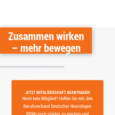
Zusammen wirken
– mehr bewegen
JETZT MITGLIEDSCHAFT BEANTRAGEN
Noch kein Mitglied? Helfen Sie mit, den
Berufsverband Deutscher Neurologen
(BDN) noch stärker zu machen und