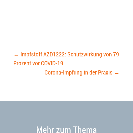
←
Impfstoff AZD1222: Schutzwirkung von 79
Prozent vor COVID-19
Corona-Impfung in der Praxis
→
Mehr zum Thema