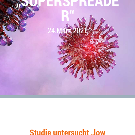
„SUPERSPREADE
R“
24.März 2021
Studie untersucht „low