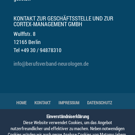
KONTAKT ZUR GESCHÄFTSSTELLE UND ZUR
CORTEX-MANAGEMENT GMBH
Wulffstr. 8
12165 Berlin
Tel +49 30 / 94878310
info@berufsverband-neurologen.de
HOME
KONTAKT
IMPRESSUM
DATENSCHUTZ
DOWNLOADS
GENDER-HINWEIS
Einverständniserklärung
Diese Website verwendet Cookies, um das Angebot
nutzerfreundlicher und effektiver zu machen. Neben notwendigen
© 2025 Berufsverband Deutscher Neurologen,
Cookies würden wir auch gerne Analyse Cookies von Matomo (ehem.