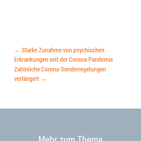
←
Starke Zunahme von psychischen
Erkrankungen seit der Corona-Pandemie
Zahlreiche Corona-Sonderregelungen
verlängert
→
Mehr zum Thema